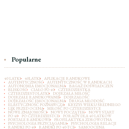
Popularne
40 LATKI
40LATKI
APLIKACJE RANDKOWE
AUTENTYCZNOŚĆ
AUTENTYCZNOŚĆ W RANDKACH
AUTONOMIA EMOCJONALNA
BAGAŻ DOŚWIADCZEŃ
BLISKOŚĆ
CIAŁO PO 40
CZTERDZIESTKA
CZTERDZIESTOLATKI
DOJRZAŁA MIŁOŚĆ
DOJRZAŁE RANDKOWANIE
DOJRZAŁOŚĆ
DOJRZAŁOŚĆ EMOCJONALNA
DRUGA MŁODOŚĆ
ELASTYCZNOŚĆ POZNAWCZA
KRYZYS WIEKU ŚREDNIEGO
LĘK PRZED OCENĄ
MIŁOŚĆ PO CZTERDZIESTCE
NOWE ZNAJOMOŚCI
NOWY POCZĄTEK
NOWY START
PO 40
PO CZTERDZIESTCE
PORADY DLA 40 LATKÓW
PORTALE RANDKOWE
PROFILAKTYKA ZDROWOTNA
PSYCHOLOGIA PRZYCIĄGANIA
PSYCHOLOGIA RELACJI
RANDKI PO 40
RANDKI PO 40-TCE
SAMOOCENA