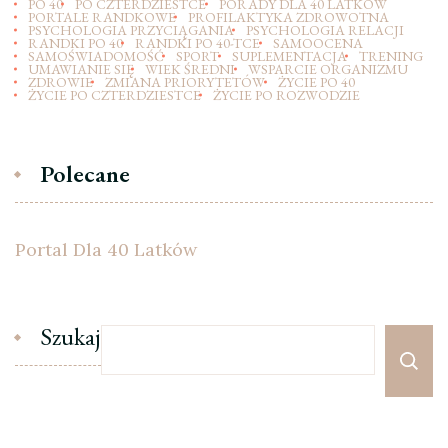
PO 40
PO CZTERDZIESTCE
PORADY DLA 40 LATKÓW
PORTALE RANDKOWE
PROFILAKTYKA ZDROWOTNA
PSYCHOLOGIA PRZYCIĄGANIA
PSYCHOLOGIA RELACJI
RANDKI PO 40
RANDKI PO 40-TCE
SAMOOCENA
SAMOŚWIADOMOŚĆ
SPORT
SUPLEMENTACJA
TRENING
UMAWIANIE SIĘ
WIEK ŚREDNI
WSPARCIE ORGANIZMU
ZDROWIE
ZMIANA PRIORYTETÓW
ŻYCIE PO 40
ŻYCIE PO CZTERDZIESTCE
ŻYCIE PO ROZWODZIE
Polecane
Portal Dla 40 Latków
Szukaj