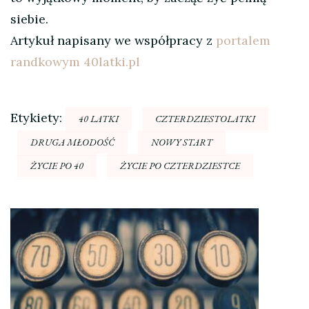
siebie.
Artykuł napisany we współpracy z
portalem
randkowym 40latki.pl
Etykiety:
40 LATKI
CZTERDZIESTOLATKI
DRUGA MŁODOŚĆ
NOWY START
ŻYCIE PO 40
ŻYCIE PO CZTERDZIESTCE
Nawigacja
wpisu