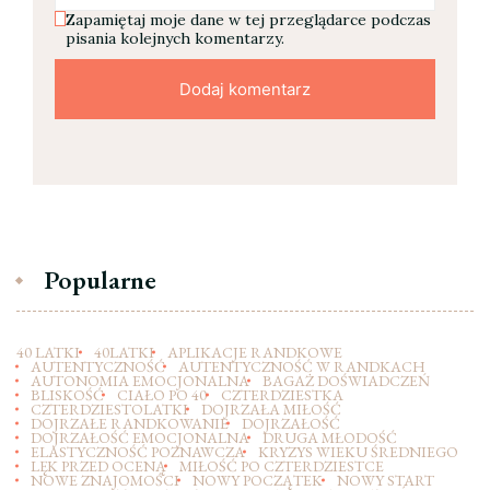
Zapamiętaj moje dane w tej przeglądarce podczas
pisania kolejnych komentarzy.
Popularne
40 LATKI
40LATKI
APLIKACJE RANDKOWE
AUTENTYCZNOŚĆ
AUTENTYCZNOŚĆ W RANDKACH
AUTONOMIA EMOCJONALNA
BAGAŻ DOŚWIADCZEŃ
BLISKOŚĆ
CIAŁO PO 40
CZTERDZIESTKA
CZTERDZIESTOLATKI
DOJRZAŁA MIŁOŚĆ
DOJRZAŁE RANDKOWANIE
DOJRZAŁOŚĆ
DOJRZAŁOŚĆ EMOCJONALNA
DRUGA MŁODOŚĆ
ELASTYCZNOŚĆ POZNAWCZA
KRYZYS WIEKU ŚREDNIEGO
LĘK PRZED OCENĄ
MIŁOŚĆ PO CZTERDZIESTCE
NOWE ZNAJOMOŚCI
NOWY POCZĄTEK
NOWY START