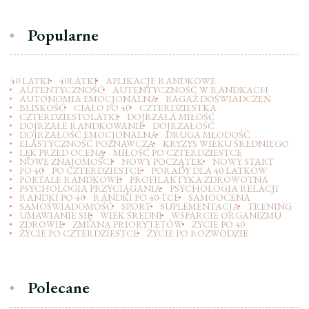
Popularne
40 LATKI
40LATKI
APLIKACJE RANDKOWE
AUTENTYCZNOŚĆ
AUTENTYCZNOŚĆ W RANDKACH
AUTONOMIA EMOCJONALNA
BAGAŻ DOŚWIADCZEŃ
BLISKOŚĆ
CIAŁO PO 40
CZTERDZIESTKA
CZTERDZIESTOLATKI
DOJRZAŁA MIŁOŚĆ
DOJRZAŁE RANDKOWANIE
DOJRZAŁOŚĆ
DOJRZAŁOŚĆ EMOCJONALNA
DRUGA MŁODOŚĆ
ELASTYCZNOŚĆ POZNAWCZA
KRYZYS WIEKU ŚREDNIEGO
LĘK PRZED OCENĄ
MIŁOŚĆ PO CZTERDZIESTCE
NOWE ZNAJOMOŚCI
NOWY POCZĄTEK
NOWY START
PO 40
PO CZTERDZIESTCE
PORADY DLA 40 LATKÓW
PORTALE RANDKOWE
PROFILAKTYKA ZDROWOTNA
PSYCHOLOGIA PRZYCIĄGANIA
PSYCHOLOGIA RELACJI
RANDKI PO 40
RANDKI PO 40-TCE
SAMOOCENA
SAMOŚWIADOMOŚĆ
SPORT
SUPLEMENTACJA
TRENING
UMAWIANIE SIĘ
WIEK ŚREDNI
WSPARCIE ORGANIZMU
ZDROWIE
ZMIANA PRIORYTETÓW
ŻYCIE PO 40
ŻYCIE PO CZTERDZIESTCE
ŻYCIE PO ROZWODZIE
Polecane