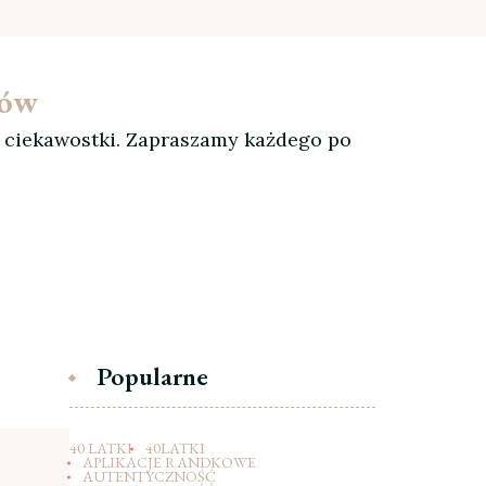
ków
, ciekawostki. Zapraszamy każdego po
Popularne
40 LATKI
40LATKI
APLIKACJE RANDKOWE
AUTENTYCZNOŚĆ