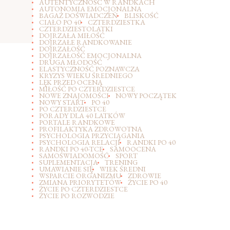
AUTENTYCZNOŚĆ W RANDKACH
AUTONOMIA EMOCJONALNA
BAGAŻ DOŚWIADCZEŃ
BLISKOŚĆ
CIAŁO PO 40
CZTERDZIESTKA
CZTERDZIESTOLATKI
DOJRZAŁA MIŁOŚĆ
DOJRZAŁE RANDKOWANIE
DOJRZAŁOŚĆ
DOJRZAŁOŚĆ EMOCJONALNA
DRUGA MŁODOŚĆ
ELASTYCZNOŚĆ POZNAWCZA
KRYZYS WIEKU ŚREDNIEGO
LĘK PRZED OCENĄ
MIŁOŚĆ PO CZTERDZIESTCE
NOWE ZNAJOMOŚCI
NOWY POCZĄTEK
NOWY START
PO 40
PO CZTERDZIESTCE
PORADY DLA 40 LATKÓW
PORTALE RANDKOWE
PROFILAKTYKA ZDROWOTNA
PSYCHOLOGIA PRZYCIĄGANIA
PSYCHOLOGIA RELACJI
RANDKI PO 40
RANDKI PO 40-TCE
SAMOOCENA
SAMOŚWIADOMOŚĆ
SPORT
SUPLEMENTACJA
TRENING
UMAWIANIE SIĘ
WIEK ŚREDNI
WSPARCIE ORGANIZMU
ZDROWIE
ZMIANA PRIORYTETÓW
ŻYCIE PO 40
ŻYCIE PO CZTERDZIESTCE
ŻYCIE PO ROZWODZIE