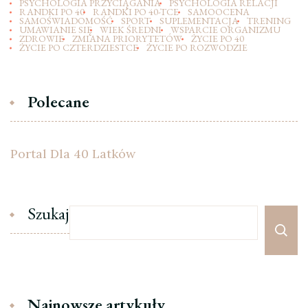
PSYCHOLOGIA PRZYCIĄGANIA
PSYCHOLOGIA RELACJI
RANDKI PO 40
RANDKI PO 40-TCE
SAMOOCENA
SAMOŚWIADOMOŚĆ
SPORT
SUPLEMENTACJA
TRENING
UMAWIANIE SIĘ
WIEK ŚREDNI
WSPARCIE ORGANIZMU
ZDROWIE
ZMIANA PRIORYTETÓW
ŻYCIE PO 40
ŻYCIE PO CZTERDZIESTCE
ŻYCIE PO ROZWODZIE
Polecane
Portal Dla 40 Latków
Szukaj
Najnowsze artykuły