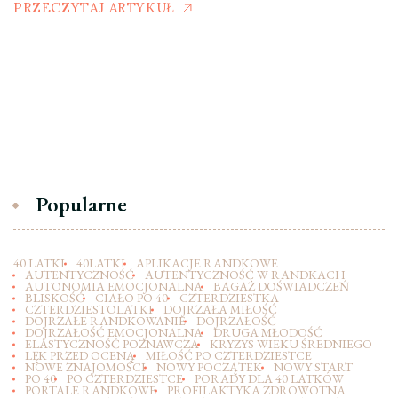
PRZECZYTAJ ARTYKUŁ
Popularne
40 LATKI
40LATKI
APLIKACJE RANDKOWE
AUTENTYCZNOŚĆ
AUTENTYCZNOŚĆ W RANDKACH
AUTONOMIA EMOCJONALNA
BAGAŻ DOŚWIADCZEŃ
BLISKOŚĆ
CIAŁO PO 40
CZTERDZIESTKA
CZTERDZIESTOLATKI
DOJRZAŁA MIŁOŚĆ
DOJRZAŁE RANDKOWANIE
DOJRZAŁOŚĆ
DOJRZAŁOŚĆ EMOCJONALNA
DRUGA MŁODOŚĆ
ELASTYCZNOŚĆ POZNAWCZA
KRYZYS WIEKU ŚREDNIEGO
LĘK PRZED OCENĄ
MIŁOŚĆ PO CZTERDZIESTCE
NOWE ZNAJOMOŚCI
NOWY POCZĄTEK
NOWY START
PO 40
PO CZTERDZIESTCE
PORADY DLA 40 LATKÓW
PORTALE RANDKOWE
PROFILAKTYKA ZDROWOTNA