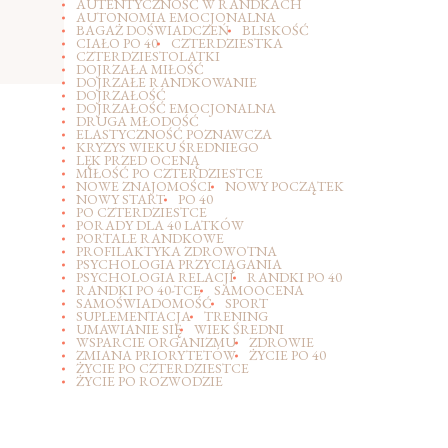
AUTENTYCZNOŚĆ W RANDKACH
AUTONOMIA EMOCJONALNA
BAGAŻ DOŚWIADCZEŃ
BLISKOŚĆ
CIAŁO PO 40
CZTERDZIESTKA
CZTERDZIESTOLATKI
DOJRZAŁA MIŁOŚĆ
DOJRZAŁE RANDKOWANIE
DOJRZAŁOŚĆ
DOJRZAŁOŚĆ EMOCJONALNA
DRUGA MŁODOŚĆ
ELASTYCZNOŚĆ POZNAWCZA
KRYZYS WIEKU ŚREDNIEGO
LĘK PRZED OCENĄ
MIŁOŚĆ PO CZTERDZIESTCE
NOWE ZNAJOMOŚCI
NOWY POCZĄTEK
NOWY START
PO 40
PO CZTERDZIESTCE
PORADY DLA 40 LATKÓW
PORTALE RANDKOWE
PROFILAKTYKA ZDROWOTNA
PSYCHOLOGIA PRZYCIĄGANIA
PSYCHOLOGIA RELACJI
RANDKI PO 40
RANDKI PO 40-TCE
SAMOOCENA
SAMOŚWIADOMOŚĆ
SPORT
SUPLEMENTACJA
TRENING
UMAWIANIE SIĘ
WIEK ŚREDNI
WSPARCIE ORGANIZMU
ZDROWIE
ZMIANA PRIORYTETÓW
ŻYCIE PO 40
ŻYCIE PO CZTERDZIESTCE
ŻYCIE PO ROZWODZIE