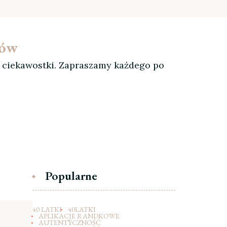
ków
, ciekawostki. Zapraszamy każdego po
Popularne
40 LATKI
40LATKI
APLIKACJE RANDKOWE
AUTENTYCZNOŚĆ