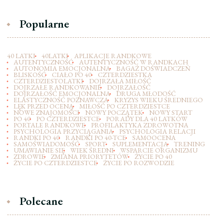
Popularne
40 LATKI
40LATKI
APLIKACJE RANDKOWE
AUTENTYCZNOŚĆ
AUTENTYCZNOŚĆ W RANDKACH
AUTONOMIA EMOCJONALNA
BAGAŻ DOŚWIADCZEŃ
BLISKOŚĆ
CIAŁO PO 40
CZTERDZIESTKA
CZTERDZIESTOLATKI
DOJRZAŁA MIŁOŚĆ
DOJRZAŁE RANDKOWANIE
DOJRZAŁOŚĆ
DOJRZAŁOŚĆ EMOCJONALNA
DRUGA MŁODOŚĆ
ELASTYCZNOŚĆ POZNAWCZA
KRYZYS WIEKU ŚREDNIEGO
LĘK PRZED OCENĄ
MIŁOŚĆ PO CZTERDZIESTCE
NOWE ZNAJOMOŚCI
NOWY POCZĄTEK
NOWY START
PO 40
PO CZTERDZIESTCE
PORADY DLA 40 LATKÓW
PORTALE RANDKOWE
PROFILAKTYKA ZDROWOTNA
PSYCHOLOGIA PRZYCIĄGANIA
PSYCHOLOGIA RELACJI
RANDKI PO 40
RANDKI PO 40-TCE
SAMOOCENA
SAMOŚWIADOMOŚĆ
SPORT
SUPLEMENTACJA
TRENING
UMAWIANIE SIĘ
WIEK ŚREDNI
WSPARCIE ORGANIZMU
ZDROWIE
ZMIANA PRIORYTETÓW
ŻYCIE PO 40
ŻYCIE PO CZTERDZIESTCE
ŻYCIE PO ROZWODZIE
Polecane