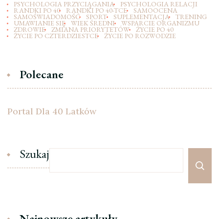
PSYCHOLOGIA PRZYCIĄGANIA
PSYCHOLOGIA RELACJI
RANDKI PO 40
RANDKI PO 40-TCE
SAMOOCENA
SAMOŚWIADOMOŚĆ
SPORT
SUPLEMENTACJA
TRENING
UMAWIANIE SIĘ
WIEK ŚREDNI
WSPARCIE ORGANIZMU
ZDROWIE
ZMIANA PRIORYTETÓW
ŻYCIE PO 40
ŻYCIE PO CZTERDZIESTCE
ŻYCIE PO ROZWODZIE
Polecane
Portal Dla 40 Latków
Szukaj
Najnowsze artykuły