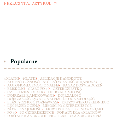
PRZECZYTAJ ARTYKUŁ
Popularne
40 LATKI
40LATKI
APLIKACJE RANDKOWE
AUTENTYCZNOŚĆ
AUTENTYCZNOŚĆ W RANDKACH
AUTONOMIA EMOCJONALNA
BAGAŻ DOŚWIADCZEŃ
BLISKOŚĆ
CIAŁO PO 40
CZTERDZIESTKA
CZTERDZIESTOLATKI
DOJRZAŁA MIŁOŚĆ
DOJRZAŁE RANDKOWANIE
DOJRZAŁOŚĆ
DOJRZAŁOŚĆ EMOCJONALNA
DRUGA MŁODOŚĆ
ELASTYCZNOŚĆ POZNAWCZA
KRYZYS WIEKU ŚREDNIEGO
LĘK PRZED OCENĄ
MIŁOŚĆ PO CZTERDZIESTCE
NOWE ZNAJOMOŚCI
NOWY POCZĄTEK
NOWY START
PO 40
PO CZTERDZIESTCE
PORADY DLA 40 LATKÓW
PORTALE RANDKOWE
PROFILAKTYKA ZDROWOTNA