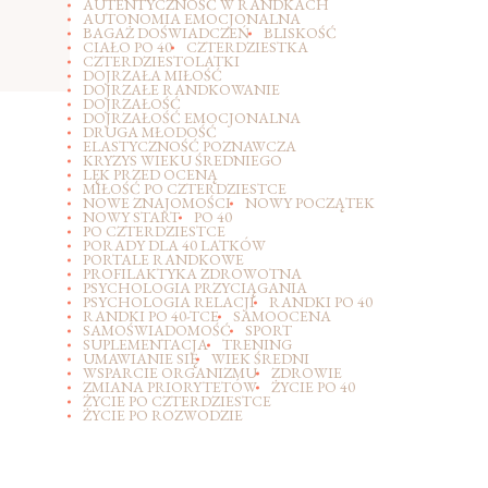
AUTENTYCZNOŚĆ W RANDKACH
AUTONOMIA EMOCJONALNA
BAGAŻ DOŚWIADCZEŃ
BLISKOŚĆ
CIAŁO PO 40
CZTERDZIESTKA
CZTERDZIESTOLATKI
DOJRZAŁA MIŁOŚĆ
DOJRZAŁE RANDKOWANIE
DOJRZAŁOŚĆ
DOJRZAŁOŚĆ EMOCJONALNA
DRUGA MŁODOŚĆ
ELASTYCZNOŚĆ POZNAWCZA
KRYZYS WIEKU ŚREDNIEGO
LĘK PRZED OCENĄ
MIŁOŚĆ PO CZTERDZIESTCE
NOWE ZNAJOMOŚCI
NOWY POCZĄTEK
NOWY START
PO 40
PO CZTERDZIESTCE
PORADY DLA 40 LATKÓW
PORTALE RANDKOWE
PROFILAKTYKA ZDROWOTNA
PSYCHOLOGIA PRZYCIĄGANIA
PSYCHOLOGIA RELACJI
RANDKI PO 40
RANDKI PO 40-TCE
SAMOOCENA
SAMOŚWIADOMOŚĆ
SPORT
SUPLEMENTACJA
TRENING
UMAWIANIE SIĘ
WIEK ŚREDNI
WSPARCIE ORGANIZMU
ZDROWIE
ZMIANA PRIORYTETÓW
ŻYCIE PO 40
ŻYCIE PO CZTERDZIESTCE
ŻYCIE PO ROZWODZIE