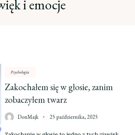
więk i emocje
Psychologia
Zakochałem się w głosie, zanim
zobaczyłem twarz
DonMajk
25 października, 2025
Zakochanie w głosie to jedno z tych zjawisk,