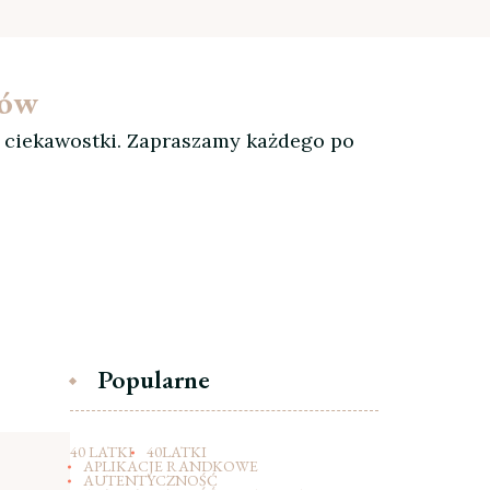
ków
, ciekawostki. Zapraszamy każdego po
Popularne
40 LATKI
40LATKI
APLIKACJE RANDKOWE
AUTENTYCZNOŚĆ