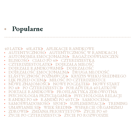
Popularne
40 LATKI
40LATKI
APLIKACJE RANDKOWE
AUTENTYCZNOŚĆ
AUTENTYCZNOŚĆ W RANDKACH
AUTONOMIA EMOCJONALNA
BAGAŻ DOŚWIADCZEŃ
BLISKOŚĆ
CIAŁO PO 40
CZTERDZIESTKA
CZTERDZIESTOLATKI
DOJRZAŁA MIŁOŚĆ
DOJRZAŁE RANDKOWANIE
DOJRZAŁOŚĆ
DOJRZAŁOŚĆ EMOCJONALNA
DRUGA MŁODOŚĆ
ELASTYCZNOŚĆ POZNAWCZA
KRYZYS WIEKU ŚREDNIEGO
LĘK PRZED OCENĄ
MIŁOŚĆ PO CZTERDZIESTCE
NOWE ZNAJOMOŚCI
NOWY POCZĄTEK
NOWY START
PO 40
PO CZTERDZIESTCE
PORADY DLA 40 LATKÓW
PORTALE RANDKOWE
PROFILAKTYKA ZDROWOTNA
PSYCHOLOGIA PRZYCIĄGANIA
PSYCHOLOGIA RELACJI
RANDKI PO 40
RANDKI PO 40-TCE
SAMOOCENA
SAMOŚWIADOMOŚĆ
SPORT
SUPLEMENTACJA
TRENING
UMAWIANIE SIĘ
WIEK ŚREDNI
WSPARCIE ORGANIZMU
ZDROWIE
ZMIANA PRIORYTETÓW
ŻYCIE PO 40
ŻYCIE PO CZTERDZIESTCE
ŻYCIE PO ROZWODZIE