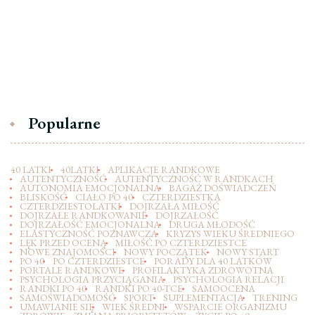
Popularne
40 LATKI
40LATKI
APLIKACJE RANDKOWE
AUTENTYCZNOŚĆ
AUTENTYCZNOŚĆ W RANDKACH
AUTONOMIA EMOCJONALNA
BAGAŻ DOŚWIADCZEŃ
BLISKOŚĆ
CIAŁO PO 40
CZTERDZIESTKA
CZTERDZIESTOLATKI
DOJRZAŁA MIŁOŚĆ
DOJRZAŁE RANDKOWANIE
DOJRZAŁOŚĆ
DOJRZAŁOŚĆ EMOCJONALNA
DRUGA MŁODOŚĆ
ELASTYCZNOŚĆ POZNAWCZA
KRYZYS WIEKU ŚREDNIEGO
LĘK PRZED OCENĄ
MIŁOŚĆ PO CZTERDZIESTCE
NOWE ZNAJOMOŚCI
NOWY POCZĄTEK
NOWY START
PO 40
PO CZTERDZIESTCE
PORADY DLA 40 LATKÓW
PORTALE RANDKOWE
PROFILAKTYKA ZDROWOTNA
PSYCHOLOGIA PRZYCIĄGANIA
PSYCHOLOGIA RELACJI
RANDKI PO 40
RANDKI PO 40-TCE
SAMOOCENA
SAMOŚWIADOMOŚĆ
SPORT
SUPLEMENTACJA
TRENING
UMAWIANIE SIĘ
WIEK ŚREDNI
WSPARCIE ORGANIZMU