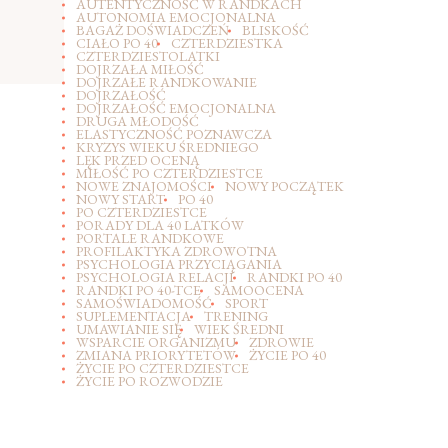
AUTENTYCZNOŚĆ W RANDKACH
AUTONOMIA EMOCJONALNA
BAGAŻ DOŚWIADCZEŃ
BLISKOŚĆ
CIAŁO PO 40
CZTERDZIESTKA
CZTERDZIESTOLATKI
DOJRZAŁA MIŁOŚĆ
DOJRZAŁE RANDKOWANIE
DOJRZAŁOŚĆ
DOJRZAŁOŚĆ EMOCJONALNA
DRUGA MŁODOŚĆ
ELASTYCZNOŚĆ POZNAWCZA
KRYZYS WIEKU ŚREDNIEGO
LĘK PRZED OCENĄ
MIŁOŚĆ PO CZTERDZIESTCE
NOWE ZNAJOMOŚCI
NOWY POCZĄTEK
NOWY START
PO 40
PO CZTERDZIESTCE
PORADY DLA 40 LATKÓW
PORTALE RANDKOWE
PROFILAKTYKA ZDROWOTNA
PSYCHOLOGIA PRZYCIĄGANIA
PSYCHOLOGIA RELACJI
RANDKI PO 40
RANDKI PO 40-TCE
SAMOOCENA
SAMOŚWIADOMOŚĆ
SPORT
SUPLEMENTACJA
TRENING
UMAWIANIE SIĘ
WIEK ŚREDNI
WSPARCIE ORGANIZMU
ZDROWIE
ZMIANA PRIORYTETÓW
ŻYCIE PO 40
ŻYCIE PO CZTERDZIESTCE
ŻYCIE PO ROZWODZIE