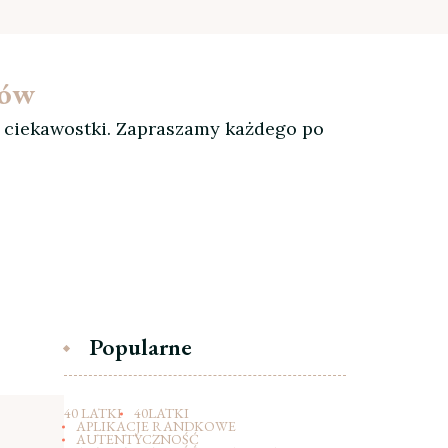
ków
, ciekawostki. Zapraszamy każdego po
Popularne
40 LATKI
40LATKI
APLIKACJE RANDKOWE
AUTENTYCZNOŚĆ