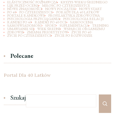
ELASTYCZNOŚĆ POZNAWCZA
KRYZYS WIEKU ŚREDNIEGO
LĘK PRZED OCENĄ
MIŁOŚĆ PO CZTERDZIESTCE
NOWE ZNAJOMOŚCI
NOWY POCZĄTEK
NOWY START
PO 40
PO CZTERDZIESTCE
PORADY DLA 40 LATKÓW
PORTALE RANDKOWE
PROFILAKTYKA ZDROWOTNA
PSYCHOLOGIA PRZYCIĄGANIA
PSYCHOLOGIA RELACJI
RANDKI PO 40
RANDKI PO 40-TCE
SAMOOCENA
SAMOŚWIADOMOŚĆ
SPORT
SUPLEMENTACJA
TRENING
UMAWIANIE SIĘ
WIEK ŚREDNI
WSPARCIE ORGANIZMU
ZDROWIE
ZMIANA PRIORYTETÓW
ŻYCIE PO 40
ŻYCIE PO CZTERDZIESTCE
ŻYCIE PO ROZWODZIE
Polecane
Portal Dla 40 Latków
Szukaj