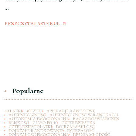
…
PRZECZYTAJ ARTYKUŁ
Popularne
40 LATKI
40LATKI
APLIKACJE RANDKOWE
AUTENTYCZNOŚĆ
AUTENTYCZNOŚĆ W RANDKACH
AUTONOMIA EMOCJONALNA
BAGAŻ DOŚWIADCZEŃ
BLISKOŚĆ
CIAŁO PO 40
CZTERDZIESTKA
CZTERDZIESTOLATKI
DOJRZAŁA MIŁOŚĆ
DOJRZAŁE RANDKOWANIE
DOJRZAŁOŚĆ
DOJRZAŁOŚĆ EMOCJONALNA
DRUGA MŁODOŚĆ