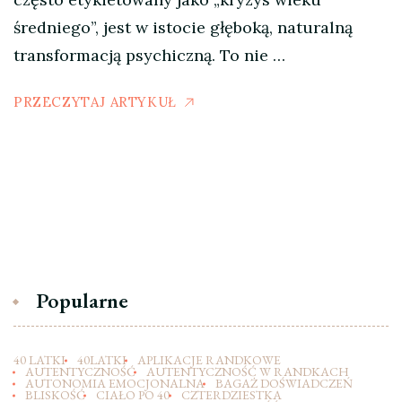
średniego”, jest w istocie głęboką, naturalną
transformacją psychiczną. To nie …
PRZECZYTAJ ARTYKUŁ
Popularne
40 LATKI
40LATKI
APLIKACJE RANDKOWE
AUTENTYCZNOŚĆ
AUTENTYCZNOŚĆ W RANDKACH
AUTONOMIA EMOCJONALNA
BAGAŻ DOŚWIADCZEŃ
BLISKOŚĆ
CIAŁO PO 40
CZTERDZIESTKA