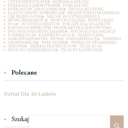
CZTERDZIESTOLATKI
DOJRZAŁA MIŁOŚĆ
DOJRZAŁE RANDKOWANIE
DOJRZAŁOŚĆ
DOJRZAŁOŚĆ EMOCJONALNA
DRUGA MŁODOŚĆ
ELASTYCZNOŚĆ POZNAWCZA
KRYZYS WIEKU ŚREDNIEGO
LĘK PRZED OCENĄ
MIŁOŚĆ PO CZTERDZIESTCE
NOWE ZNAJOMOŚCI
NOWY POCZĄTEK
NOWY START
PO 40
PO CZTERDZIESTCE
PORADY DLA 40 LATKÓW
PORTALE RANDKOWE
PROFILAKTYKA ZDROWOTNA
PSYCHOLOGIA PRZYCIĄGANIA
PSYCHOLOGIA RELACJI
RANDKI PO 40
RANDKI PO 40-TCE
SAMOOCENA
SAMOŚWIADOMOŚĆ
SPORT
SUPLEMENTACJA
TRENING
UMAWIANIE SIĘ
WIEK ŚREDNI
WSPARCIE ORGANIZMU
ZDROWIE
ZMIANA PRIORYTETÓW
ŻYCIE PO 40
ŻYCIE PO CZTERDZIESTCE
ŻYCIE PO ROZWODZIE
Polecane
Portal Dla 40 Latków
Szukaj