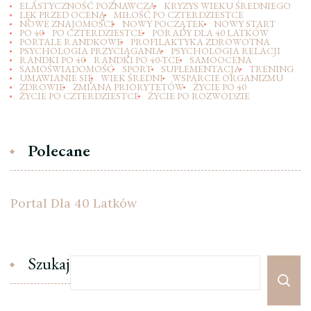
ELASTYCZNOŚĆ POZNAWCZA
KRYZYS WIEKU ŚREDNIEGO
LĘK PRZED OCENĄ
MIŁOŚĆ PO CZTERDZIESTCE
NOWE ZNAJOMOŚCI
NOWY POCZĄTEK
NOWY START
PO 40
PO CZTERDZIESTCE
PORADY DLA 40 LATKÓW
PORTALE RANDKOWE
PROFILAKTYKA ZDROWOTNA
PSYCHOLOGIA PRZYCIĄGANIA
PSYCHOLOGIA RELACJI
RANDKI PO 40
RANDKI PO 40-TCE
SAMOOCENA
SAMOŚWIADOMOŚĆ
SPORT
SUPLEMENTACJA
TRENING
UMAWIANIE SIĘ
WIEK ŚREDNI
WSPARCIE ORGANIZMU
ZDROWIE
ZMIANA PRIORYTETÓW
ŻYCIE PO 40
ŻYCIE PO CZTERDZIESTCE
ŻYCIE PO ROZWODZIE
Polecane
Portal Dla 40 Latków
Szukaj