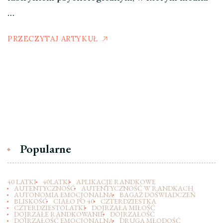
…
PRZECZYTAJ ARTYKUŁ
Popularne
40 LATKI
40LATKI
APLIKACJE RANDKOWE
AUTENTYCZNOŚĆ
AUTENTYCZNOŚĆ W RANDKACH
AUTONOMIA EMOCJONALNA
BAGAŻ DOŚWIADCZEŃ
BLISKOŚĆ
CIAŁO PO 40
CZTERDZIESTKA
CZTERDZIESTOLATKI
DOJRZAŁA MIŁOŚĆ
DOJRZAŁE RANDKOWANIE
DOJRZAŁOŚĆ
DOJRZAŁOŚĆ EMOCJONALNA
DRUGA MŁODOŚĆ