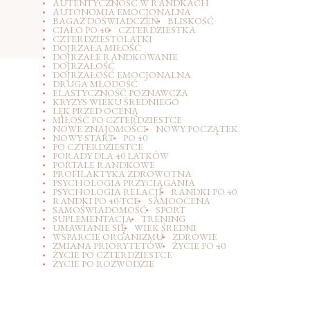
AUTENTYCZNOŚĆ W RANDKACH
AUTONOMIA EMOCJONALNA
BAGAŻ DOŚWIADCZEŃ
BLISKOŚĆ
CIAŁO PO 40
CZTERDZIESTKA
CZTERDZIESTOLATKI
DOJRZAŁA MIŁOŚĆ
DOJRZAŁE RANDKOWANIE
DOJRZAŁOŚĆ
DOJRZAŁOŚĆ EMOCJONALNA
DRUGA MŁODOŚĆ
ELASTYCZNOŚĆ POZNAWCZA
KRYZYS WIEKU ŚREDNIEGO
LĘK PRZED OCENĄ
MIŁOŚĆ PO CZTERDZIESTCE
NOWE ZNAJOMOŚCI
NOWY POCZĄTEK
NOWY START
PO 40
PO CZTERDZIESTCE
PORADY DLA 40 LATKÓW
PORTALE RANDKOWE
PROFILAKTYKA ZDROWOTNA
PSYCHOLOGIA PRZYCIĄGANIA
PSYCHOLOGIA RELACJI
RANDKI PO 40
RANDKI PO 40-TCE
SAMOOCENA
SAMOŚWIADOMOŚĆ
SPORT
SUPLEMENTACJA
TRENING
UMAWIANIE SIĘ
WIEK ŚREDNI
WSPARCIE ORGANIZMU
ZDROWIE
ZMIANA PRIORYTETÓW
ŻYCIE PO 40
ŻYCIE PO CZTERDZIESTCE
ŻYCIE PO ROZWODZIE