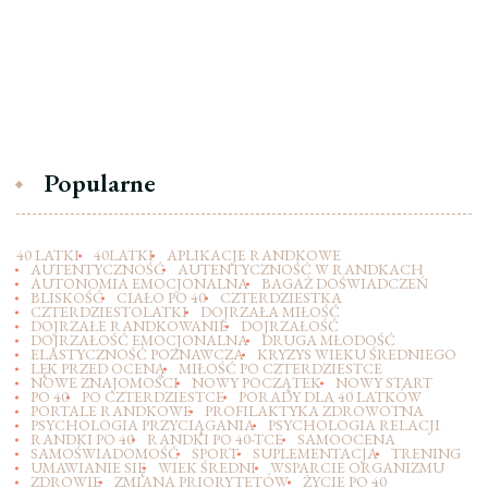
Popularne
40 LATKI
40LATKI
APLIKACJE RANDKOWE
AUTENTYCZNOŚĆ
AUTENTYCZNOŚĆ W RANDKACH
AUTONOMIA EMOCJONALNA
BAGAŻ DOŚWIADCZEŃ
BLISKOŚĆ
CIAŁO PO 40
CZTERDZIESTKA
CZTERDZIESTOLATKI
DOJRZAŁA MIŁOŚĆ
DOJRZAŁE RANDKOWANIE
DOJRZAŁOŚĆ
DOJRZAŁOŚĆ EMOCJONALNA
DRUGA MŁODOŚĆ
ELASTYCZNOŚĆ POZNAWCZA
KRYZYS WIEKU ŚREDNIEGO
LĘK PRZED OCENĄ
MIŁOŚĆ PO CZTERDZIESTCE
NOWE ZNAJOMOŚCI
NOWY POCZĄTEK
NOWY START
PO 40
PO CZTERDZIESTCE
PORADY DLA 40 LATKÓW
PORTALE RANDKOWE
PROFILAKTYKA ZDROWOTNA
PSYCHOLOGIA PRZYCIĄGANIA
PSYCHOLOGIA RELACJI
RANDKI PO 40
RANDKI PO 40-TCE
SAMOOCENA
SAMOŚWIADOMOŚĆ
SPORT
SUPLEMENTACJA
TRENING
UMAWIANIE SIĘ
WIEK ŚREDNI
WSPARCIE ORGANIZMU
ZDROWIE
ZMIANA PRIORYTETÓW
ŻYCIE PO 40