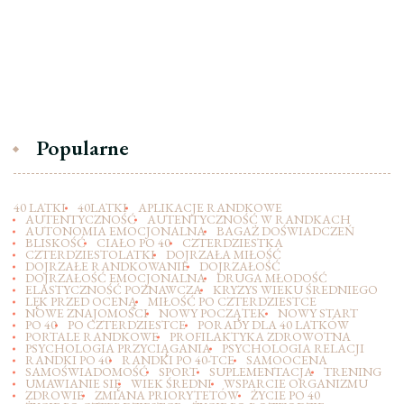
Popularne
40 LATKI
40LATKI
APLIKACJE RANDKOWE
AUTENTYCZNOŚĆ
AUTENTYCZNOŚĆ W RANDKACH
AUTONOMIA EMOCJONALNA
BAGAŻ DOŚWIADCZEŃ
BLISKOŚĆ
CIAŁO PO 40
CZTERDZIESTKA
CZTERDZIESTOLATKI
DOJRZAŁA MIŁOŚĆ
DOJRZAŁE RANDKOWANIE
DOJRZAŁOŚĆ
DOJRZAŁOŚĆ EMOCJONALNA
DRUGA MŁODOŚĆ
ELASTYCZNOŚĆ POZNAWCZA
KRYZYS WIEKU ŚREDNIEGO
LĘK PRZED OCENĄ
MIŁOŚĆ PO CZTERDZIESTCE
NOWE ZNAJOMOŚCI
NOWY POCZĄTEK
NOWY START
PO 40
PO CZTERDZIESTCE
PORADY DLA 40 LATKÓW
PORTALE RANDKOWE
PROFILAKTYKA ZDROWOTNA
PSYCHOLOGIA PRZYCIĄGANIA
PSYCHOLOGIA RELACJI
RANDKI PO 40
RANDKI PO 40-TCE
SAMOOCENA
SAMOŚWIADOMOŚĆ
SPORT
SUPLEMENTACJA
TRENING
UMAWIANIE SIĘ
WIEK ŚREDNI
WSPARCIE ORGANIZMU
ZDROWIE
ZMIANA PRIORYTETÓW
ŻYCIE PO 40