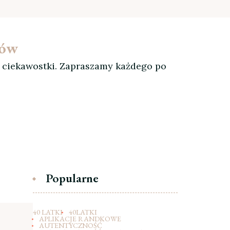
ków
, ciekawostki. Zapraszamy każdego po
Popularne
40 LATKI
40LATKI
APLIKACJE RANDKOWE
AUTENTYCZNOŚĆ