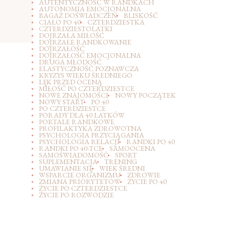
AUTENTYCZNOŚĆ W RANDKACH
AUTONOMIA EMOCJONALNA
BAGAŻ DOŚWIADCZEŃ
BLISKOŚĆ
CIAŁO PO 40
CZTERDZIESTKA
CZTERDZIESTOLATKI
DOJRZAŁA MIŁOŚĆ
DOJRZAŁE RANDKOWANIE
DOJRZAŁOŚĆ
DOJRZAŁOŚĆ EMOCJONALNA
DRUGA MŁODOŚĆ
ELASTYCZNOŚĆ POZNAWCZA
KRYZYS WIEKU ŚREDNIEGO
LĘK PRZED OCENĄ
MIŁOŚĆ PO CZTERDZIESTCE
NOWE ZNAJOMOŚCI
NOWY POCZĄTEK
NOWY START
PO 40
PO CZTERDZIESTCE
PORADY DLA 40 LATKÓW
PORTALE RANDKOWE
PROFILAKTYKA ZDROWOTNA
PSYCHOLOGIA PRZYCIĄGANIA
PSYCHOLOGIA RELACJI
RANDKI PO 40
RANDKI PO 40-TCE
SAMOOCENA
SAMOŚWIADOMOŚĆ
SPORT
SUPLEMENTACJA
TRENING
UMAWIANIE SIĘ
WIEK ŚREDNI
WSPARCIE ORGANIZMU
ZDROWIE
ZMIANA PRIORYTETÓW
ŻYCIE PO 40
ŻYCIE PO CZTERDZIESTCE
ŻYCIE PO ROZWODZIE