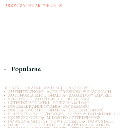
PRZECZYTAJ ARTYKUŁ
Popularne
40 LATKI
40LATKI
APLIKACJE RANDKOWE
AUTENTYCZNOŚĆ
AUTENTYCZNOŚĆ W RANDKACH
AUTONOMIA EMOCJONALNA
BAGAŻ DOŚWIADCZEŃ
BLISKOŚĆ
CIAŁO PO 40
CZTERDZIESTKA
CZTERDZIESTOLATKI
DOJRZAŁA MIŁOŚĆ
DOJRZAŁE RANDKOWANIE
DOJRZAŁOŚĆ
DOJRZAŁOŚĆ EMOCJONALNA
DRUGA MŁODOŚĆ
ELASTYCZNOŚĆ POZNAWCZA
KRYZYS WIEKU ŚREDNIEGO
LĘK PRZED OCENĄ
MIŁOŚĆ PO CZTERDZIESTCE
NOWE ZNAJOMOŚCI
NOWY POCZĄTEK
NOWY START
PO 40
PO CZTERDZIESTCE
PORADY DLA 40 LATKÓW