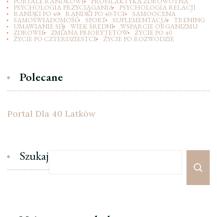
PORTALE RANDKOWE
PROFILAKTYKA ZDROWOTNA
PSYCHOLOGIA PRZYCIĄGANIA
PSYCHOLOGIA RELACJI
RANDKI PO 40
RANDKI PO 40-TCE
SAMOOCENA
SAMOŚWIADOMOŚĆ
SPORT
SUPLEMENTACJA
TRENING
UMAWIANIE SIĘ
WIEK ŚREDNI
WSPARCIE ORGANIZMU
ZDROWIE
ZMIANA PRIORYTETÓW
ŻYCIE PO 40
ŻYCIE PO CZTERDZIESTCE
ŻYCIE PO ROZWODZIE
Polecane
Portal Dla 40 Latków
Szukaj