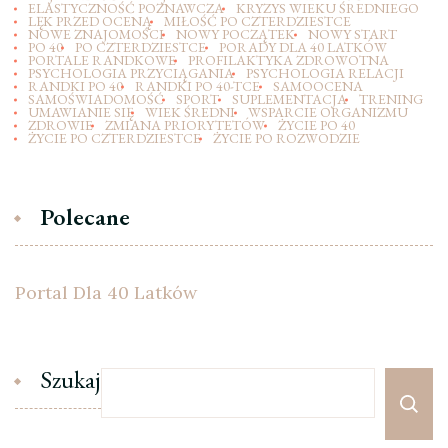
ELASTYCZNOŚĆ POZNAWCZA
KRYZYS WIEKU ŚREDNIEGO
LĘK PRZED OCENĄ
MIŁOŚĆ PO CZTERDZIESTCE
NOWE ZNAJOMOŚCI
NOWY POCZĄTEK
NOWY START
PO 40
PO CZTERDZIESTCE
PORADY DLA 40 LATKÓW
PORTALE RANDKOWE
PROFILAKTYKA ZDROWOTNA
PSYCHOLOGIA PRZYCIĄGANIA
PSYCHOLOGIA RELACJI
RANDKI PO 40
RANDKI PO 40-TCE
SAMOOCENA
SAMOŚWIADOMOŚĆ
SPORT
SUPLEMENTACJA
TRENING
UMAWIANIE SIĘ
WIEK ŚREDNI
WSPARCIE ORGANIZMU
ZDROWIE
ZMIANA PRIORYTETÓW
ŻYCIE PO 40
ŻYCIE PO CZTERDZIESTCE
ŻYCIE PO ROZWODZIE
Polecane
Portal Dla 40 Latków
Szukaj