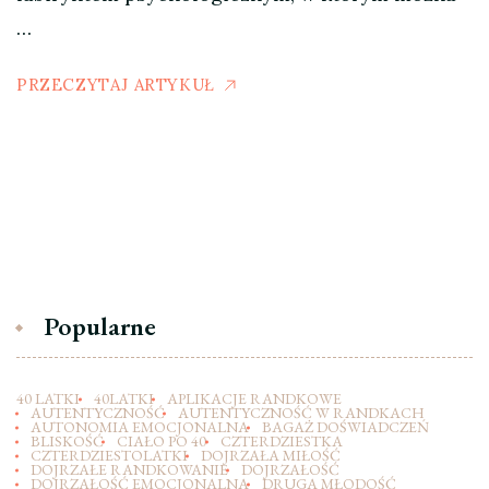
…
PRZECZYTAJ ARTYKUŁ
Popularne
40 LATKI
40LATKI
APLIKACJE RANDKOWE
AUTENTYCZNOŚĆ
AUTENTYCZNOŚĆ W RANDKACH
AUTONOMIA EMOCJONALNA
BAGAŻ DOŚWIADCZEŃ
BLISKOŚĆ
CIAŁO PO 40
CZTERDZIESTKA
CZTERDZIESTOLATKI
DOJRZAŁA MIŁOŚĆ
DOJRZAŁE RANDKOWANIE
DOJRZAŁOŚĆ
DOJRZAŁOŚĆ EMOCJONALNA
DRUGA MŁODOŚĆ