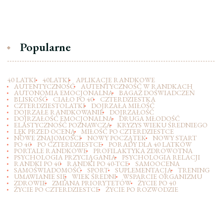
Popularne
40 LATKI
40LATKI
APLIKACJE RANDKOWE
AUTENTYCZNOŚĆ
AUTENTYCZNOŚĆ W RANDKACH
AUTONOMIA EMOCJONALNA
BAGAŻ DOŚWIADCZEŃ
BLISKOŚĆ
CIAŁO PO 40
CZTERDZIESTKA
CZTERDZIESTOLATKI
DOJRZAŁA MIŁOŚĆ
DOJRZAŁE RANDKOWANIE
DOJRZAŁOŚĆ
DOJRZAŁOŚĆ EMOCJONALNA
DRUGA MŁODOŚĆ
ELASTYCZNOŚĆ POZNAWCZA
KRYZYS WIEKU ŚREDNIEGO
LĘK PRZED OCENĄ
MIŁOŚĆ PO CZTERDZIESTCE
NOWE ZNAJOMOŚCI
NOWY POCZĄTEK
NOWY START
PO 40
PO CZTERDZIESTCE
PORADY DLA 40 LATKÓW
PORTALE RANDKOWE
PROFILAKTYKA ZDROWOTNA
PSYCHOLOGIA PRZYCIĄGANIA
PSYCHOLOGIA RELACJI
RANDKI PO 40
RANDKI PO 40-TCE
SAMOOCENA
SAMOŚWIADOMOŚĆ
SPORT
SUPLEMENTACJA
TRENING
UMAWIANIE SIĘ
WIEK ŚREDNI
WSPARCIE ORGANIZMU
ZDROWIE
ZMIANA PRIORYTETÓW
ŻYCIE PO 40
ŻYCIE PO CZTERDZIESTCE
ŻYCIE PO ROZWODZIE