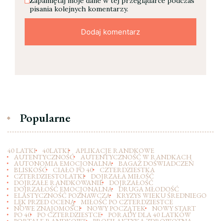
Zapamiętaj moje dane w tej przeglądarce podczas
pisania kolejnych komentarzy.
Popularne
40 LATKI
40LATKI
APLIKACJE RANDKOWE
AUTENTYCZNOŚĆ
AUTENTYCZNOŚĆ W RANDKACH
AUTONOMIA EMOCJONALNA
BAGAŻ DOŚWIADCZEŃ
BLISKOŚĆ
CIAŁO PO 40
CZTERDZIESTKA
CZTERDZIESTOLATKI
DOJRZAŁA MIŁOŚĆ
DOJRZAŁE RANDKOWANIE
DOJRZAŁOŚĆ
DOJRZAŁOŚĆ EMOCJONALNA
DRUGA MŁODOŚĆ
ELASTYCZNOŚĆ POZNAWCZA
KRYZYS WIEKU ŚREDNIEGO
LĘK PRZED OCENĄ
MIŁOŚĆ PO CZTERDZIESTCE
NOWE ZNAJOMOŚCI
NOWY POCZĄTEK
NOWY START
PO 40
PO CZTERDZIESTCE
PORADY DLA 40 LATKÓW
PORTALE RANDKOWE
PROFILAKTYKA ZDROWOTNA